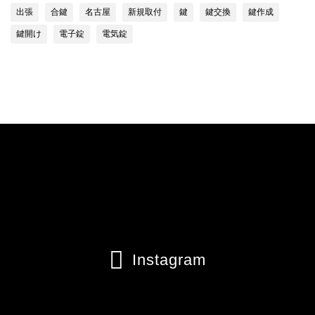
出張
合鍵
名古屋
新規取付
鍵
鍵交換
鍵作成
鍵開け
電子錠
電気錠

Instagram